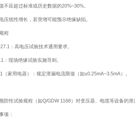
值不应超过标准或历史数据的20%~30%。
电压线性增长，若突增可能预示绝缘缺陷。
规程
16927.1：高电压试验技术通用要求。
474.1：现场绝缘试验实施导则。
06.1（家用电器）：规定泄漏电流限值（如≤0.25mA~3.5mA）。
预防性试验规程（如Q/GDW 1168）对变压器、电缆等设备的
事项：