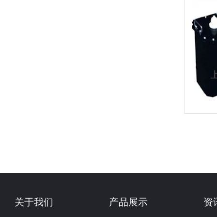
关于我们
产品展示
资