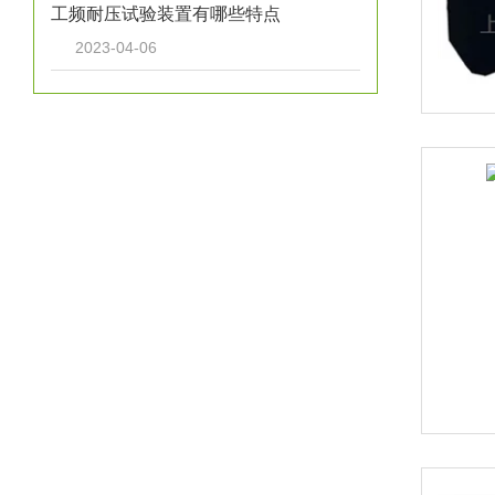
工频耐压试验装置有哪些特点
2023-04-06