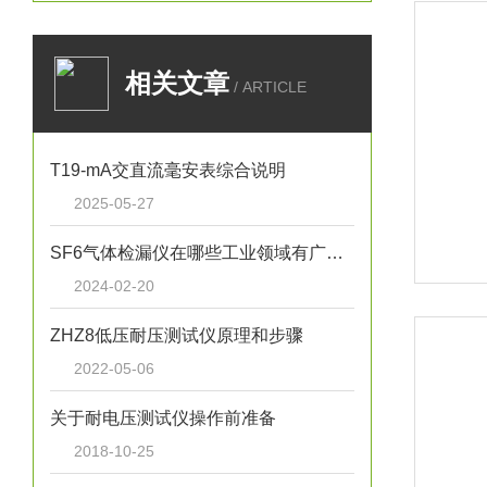
相关文章
/ ARTICLE
T19-mA交直流毫安表综合说明
2025-05-27
SF6气体检漏仪在哪些工业领域有广泛应用？
2024-02-20
ZHZ8低压耐压测试仪原理和步骤
2022-05-06
关于耐电压测试仪操作前准备
2018-10-25