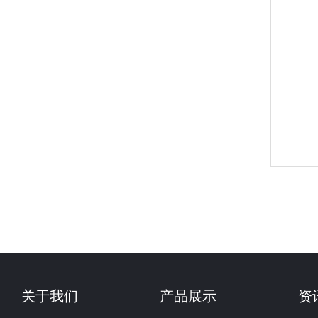
关于我们
产品展示
资