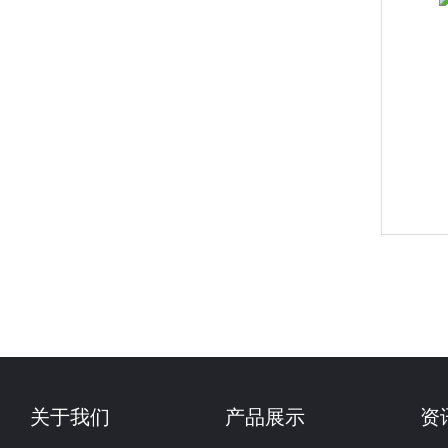
关于我们
产品展示
资