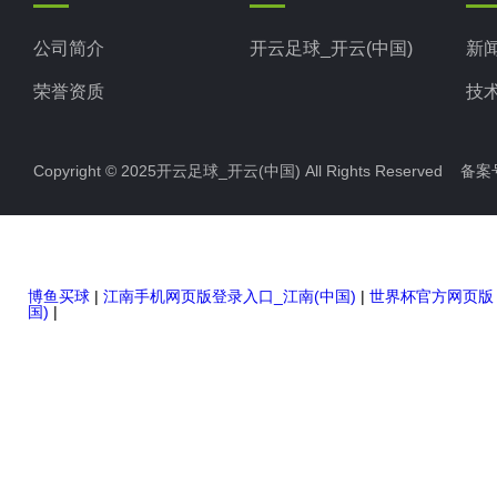
公司简介
开云足球_开云(中国)
新
荣誉资质
技
Copyright © 2025开云足球_开云(中国) All Rights Reserved 备
博鱼买球
|
江南手机网页版登录入口_江南(中国)
|
世界杯官方网页版
国)
|