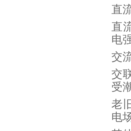
直
直
电
交
交
受
老
电