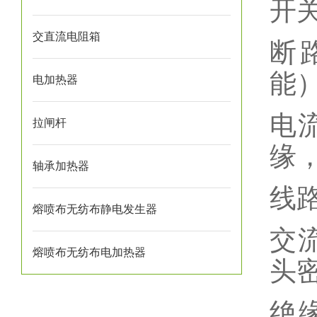
开
交直流电阻箱
断
能
电加热器
电
拉闸杆
缘
轴承加热器
线
熔喷布无纺布静电发生器
交
熔喷布无纺布电加热器
头
绝