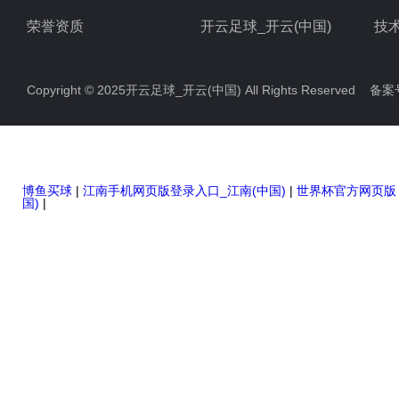
荣誉资质
开云足球_开云(中国)
技
电力检测设备
Copyright © 2025开云足球_开云(中国) All Rights Reserved 备
防雷检测仪器设备
高压无线核相仪
高压绝缘电阻测试仪
博鱼买球
|
江南手机网页版登录入口_江南(中国)
|
世界杯官方网页版
双钳相位伏安表
国)
|
全自动变比测试仪
硬质冲头标距打点机
高压橡胶绝缘垫
高压交流验电器
高压短路接地线