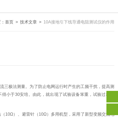
置：
首页
>
技术文章
>
10A接地引下线导通电阻测试仪的作用
流三极法测量。为了防止电网运行时产生的工频干扰，提高测
得小于30安培。由此，就出现了试验设备笨重，试验过程复
（10Ω）、避雷针（10Ω）多用机型，采用了新型变频交流电