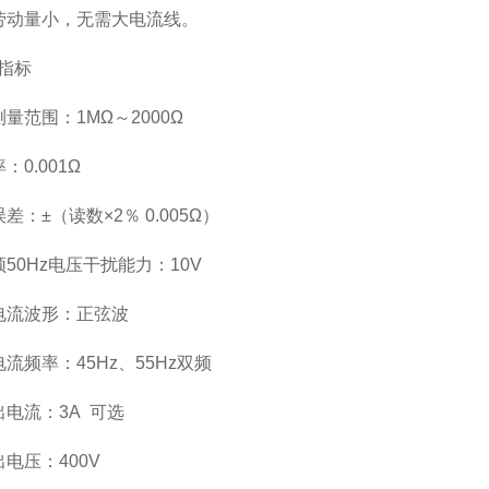
劳动量小，无需大电流线。
指标
量范围：1MΩ～2000Ω
：0.001Ω
差：±（读数×2％ 0.005Ω）
50Hz电压干扰能力：10V
电流波形：正弦波
流频率：45Hz、55Hz双频
出电流：3A 可选
电压：400V