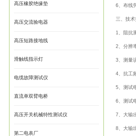
高压橡胶绝缘垫
6、布线
三、技术
高压交流验电器
1、阻抗测
高压短路接地线
2、分辨率
滑触线指示灯
3、测量误
4、抗工频
电缆故障测试仪
5、测试
直流单双臂电桥
6、测试电
高压开关机械特性测试仪
7、大输
8、大输出
第二电表厂