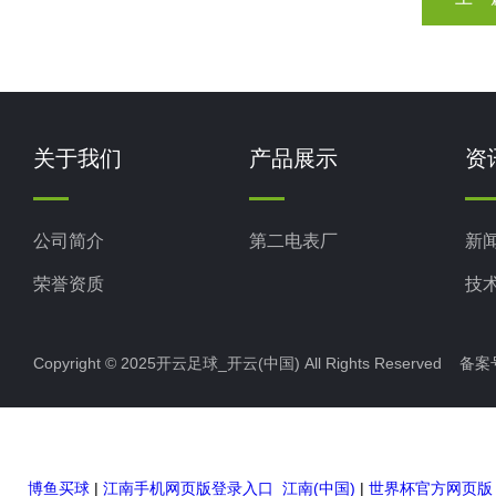
关于我们
产品展示
资
公司简介
第二电表厂
新
荣誉资质
技
Copyright © 2025开云足球_开云(中国) All Rights Reserved 备
博鱼买球
|
江南手机网页版登录入口_江南(中国)
|
世界杯官方网页版