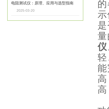
的
电阻测试仪：原理、应用与选型指南
2025-03-20
示
是
量
仪
轻
能
高
高