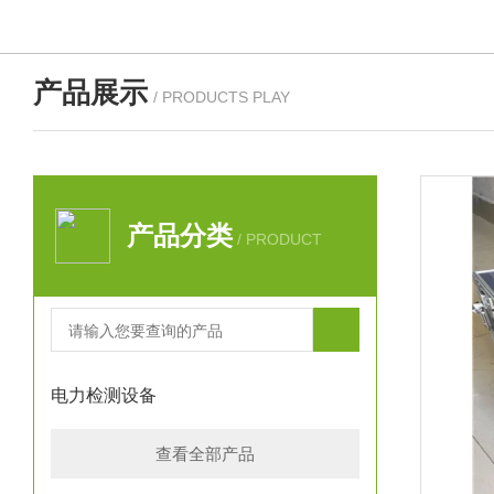
产品展示
/ PRODUCTS PLAY
产品分类
/ PRODUCT
电力检测设备
查看全部产品