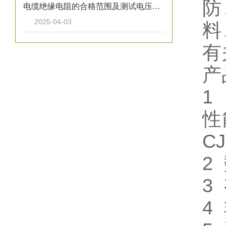
防
电缆绝缘电阻的合格范围及测试电压标准
2025-04-03
料
有
产
1
性
CJ
2
3
4