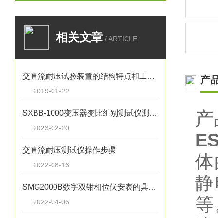
相关文章
/ ARTICLE
交直流耐压试验装置的结构特点和工作原理是什么？
产
2019-01-22
产
SXBB-1000变压器变比组别测试仪测试注意事项有哪些？
2023-02-20
E
交直流耐压测试仪操作步骤
体
2022-08-16
静
SMG2000B数字双钳相位伏安表的具体操作方法
等
2022-04-06