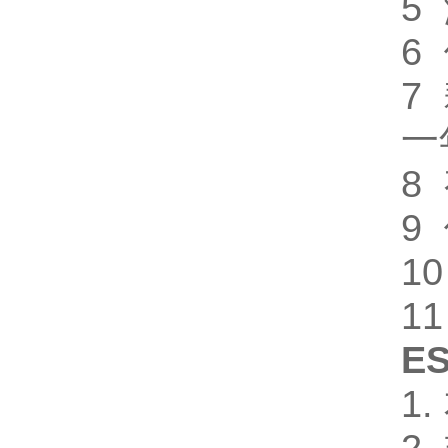
5
6
7
一
8
9
1
1
E
1