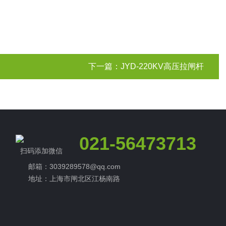
下一篇：
JYD-220KV高压拉闸杆
021-56473713
扫码添加微信
邮箱：3039289578@qq.com
地址：上海市闸北区江杨南路