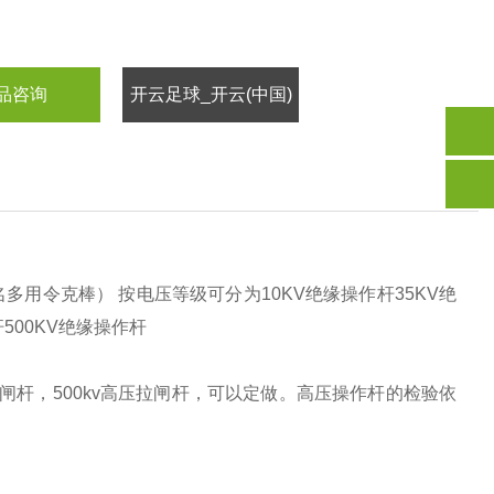
品咨询
开云足球_开云(中国)
多用令克棒） 按电压等级可分为10KV绝缘操作杆35KV绝
500KV绝缘操作杆
高压拉闸杆，500kv高压拉闸杆，可以定做。高压操作杆的检验依