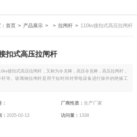
置：
首页
>
产品展示
> >
拉闸杆
>
110kv接扣式高压拉闸杆
kv接扣式高压拉闸杆
110kv接扣式高压拉闸杆，又称为令克棒，高压令克棒，高压拉闸杆，
作杆等。玻璃钢拉闸杆是用于短时间对带电设备进行操作的绝缘工
号：
厂商性质：
生产厂家
间：
2025-02-13
访问量：
1338