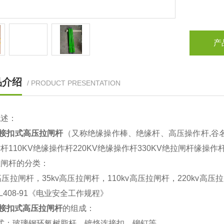
产
品介绍
/ PRODUCT PRESENTATION
概述：
kv接扣式高压拉闸杆
（又称绝缘操作棒、绝缘杆、高压操作杆,谷名
杆110KV绝缘操作杆220KV绝缘操作杆330KV绝拉闸杆缘操作杆
拉闸杆的分类：
v高压拉闸杆，35kv高压拉闸杆，110kv高压拉闸杆，220kv
L408-91《电业安全工作规程》
kv接扣式高压拉闸杆
的组成：
 式：玻璃钢环氧树脂杆、镀烙连接扣、铆钉等。