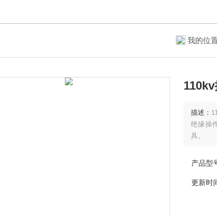
我的位
110
描述：
绝缘操
具。
产品型
更新时