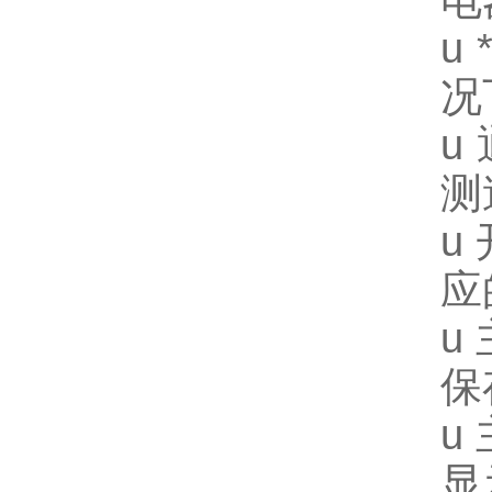
电
u
况
u
测
u
应
u
保
u
显