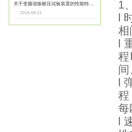
1
关于变频谐振耐压试验装置的性能特点，你可能还不知道！
2018-09-21
l
相
l
程
间
l
程
每
l