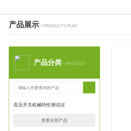
产品展示
/ PRODUCTS PLAY
产品分类
/ PRODUCT
高压开关机械特性测试仪
查看全部产品