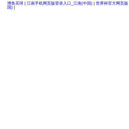
博鱼买球
|
江南手机网页版登录入口_江南(中国)
|
世界杯官方网页版
国)
|