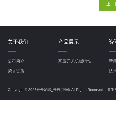
上一
关于我们
产品展示
资
公司简介
高压开关机械特性测试仪
新
荣誉资质
技
Copyright © 2025开云足球_开云(中国) All Rights Reserved 备